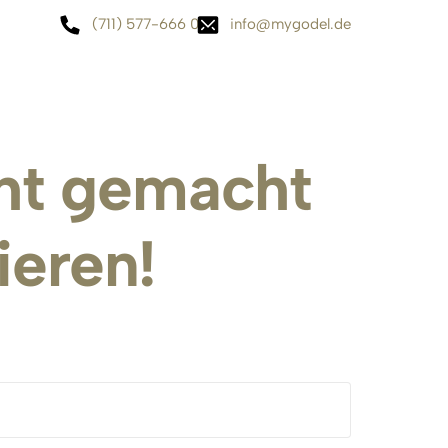
(711) 577-666 0
info@mygodel.de
ht 
gemacht
ieren!